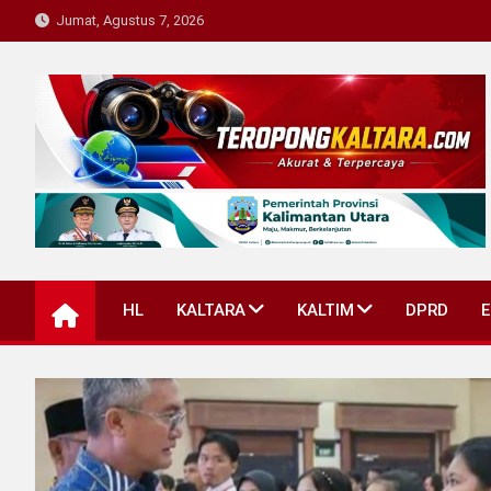
Skip
Jumat, Agustus 7, 2026
to
content
Teropong Kaltara
Beranda Informasi Kalimantan Utara
HL
KALTARA
KALTIM
DPRD