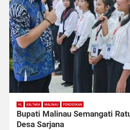
HL
KALTARA
MALINAU
PENDIDIKAN
Bupati Malinau Semangati Rat
Desa Sarjana