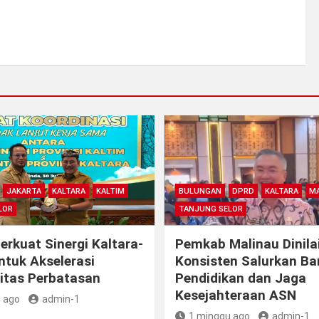
JAKARTA
KALTARA
KALTIM
BULUNGAN
DPRD
KALTARA
MA
LOR
TANJUNG SELOR
rkuat Sinergi Kaltara-
Pemkab Malinau Dinila
ntuk Akselerasi
Konsisten Salurkan B
itas Perbatasan
Pendidikan dan Jaga
Kesejahteraan ASN
 ago
admin-1
1 minggu ago
admin-1