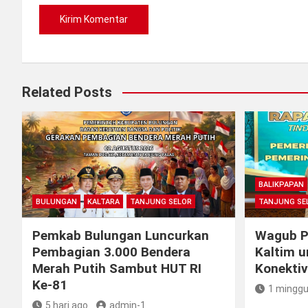
Related Posts
BALIKPAPAN
BULUNGAN
KALTARA
TANJUNG SELOR
TANJUNG SE
Pemkab Bulungan Luncurkan
Wagub Pe
Pembagian 3.000 Bendera
Kaltim u
Merah Putih Sambut HUT RI
Konektiv
Ke-81
1 minggu
5 hari ago
admin-1