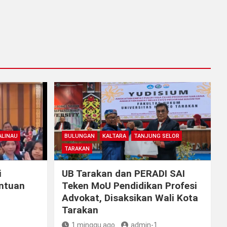
LINAU
BULUNGAN
KALTARA
TANJUNG SELOR
TARAKAN
i
UB Tarakan dan PERADI SAI
antuan
Teken MoU Pendidikan Profesi
Advokat, Disaksikan Wali Kota
Tarakan
1 minggu ago
admin-1