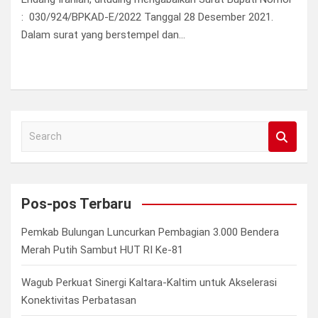
: 030/924/BPKAD-E/2022 Tanggal 28 Desember 2021.
Dalam surat yang berstempel dan…
S
e
a
r
c
Pos-pos Terbaru
h
Pemkab Bulungan Luncurkan Pembagian 3.000 Bendera
Merah Putih Sambut HUT RI Ke-81
Wagub Perkuat Sinergi Kaltara-Kaltim untuk Akselerasi
Konektivitas Perbatasan