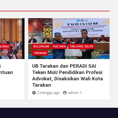
LINAU
BULUNGAN
KALTARA
TANJUNG SELOR
TARAKAN
i
UB Tarakan dan PERADI SAI
antuan
Teken MoU Pendidikan Profesi
Advokat, Disaksikan Wali Kota
Tarakan
2 minggu ago
admin-1