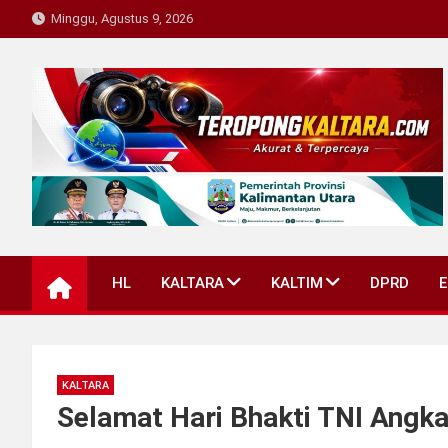
Skip
Minggu, Agustus 9, 2026
to
content
Teropong Kaltara
Beranda Informasi Kalimantan Utara
HL
KALTARA
KALTIM
DPRD
KALTARA
Selamat Hari Bhakti TNI Angk