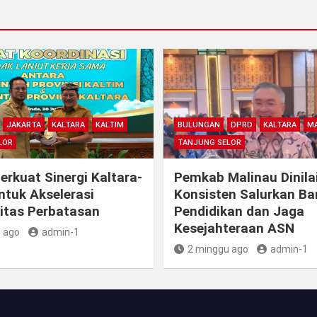
JAKARTA
KALTARA
KALTIM
BULUNGAN
DPRD
KALTARA
MA
LOR
TANJUNG SELOR
rkuat Sinergi Kaltara-
Pemkab Malinau Dinila
ntuk Akselerasi
Konsisten Salurkan B
itas Perbatasan
Pendidikan dan Jaga
Kesejahteraan ASN
 ago
admin-1
2 minggu ago
admin-1