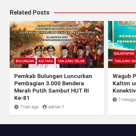
Related Posts
BALIKPAPAN
BULUNGAN
KALTARA
TANJUNG SELOR
TANJUNG SE
Pemkab Bulungan Luncurkan
Wagub Pe
Pembagian 3.000 Bendera
Kaltim u
Merah Putih Sambut HUT RI
Konektiv
Ke-81
1 minggu
7 hari ago
admin-1