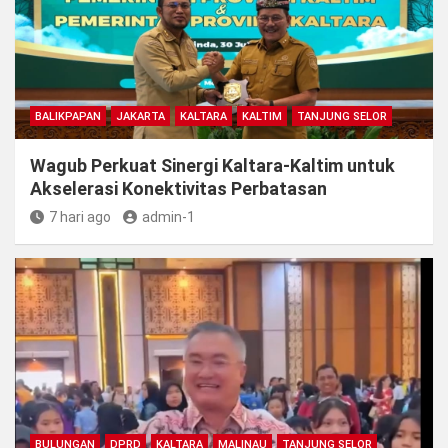
BALIKPAPAN
JAKARTA
KALTARA
KALTIM
TANJUNG SELOR
Wagub Perkuat Sinergi Kaltara-Kaltim untuk
Akselerasi Konektivitas Perbatasan
7 hari ago
admin-1
BULUNGAN
DPRD
KALTARA
MALINAU
TANJUNG SELOR