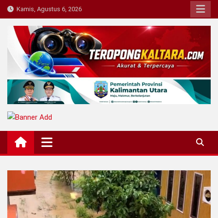
Skip
Kamis, Agustus 6, 2026
to
content
Teropong Kaltara
Beranda Informasi Kalimantan Utara