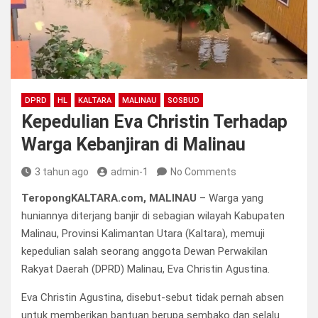
DPRD
HL
KALTARA
MALINAU
SOSBUD
Kepedulian Eva Christin Terhadap
Warga Kebanjiran di Malinau
3 tahun ago
admin-1
No Comments
TeropongKALTARA.com, MALINAU
– Warga yang
huniannya diterjang banjir di sebagian wilayah Kabupaten
Malinau, Provinsi Kalimantan Utara (Kaltara), memuji
kepedulian salah seorang anggota Dewan Perwakilan
Rakyat Daerah (DPRD) Malinau, Eva Christin Agustina.
Eva Christin Agustina, disebut-sebut tidak pernah absen
untuk memberikan bantuan berupa sembako dan selalu