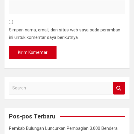
Simpan nama, email, dan situs web saya pada peramban
ini untuk komentar saya berikutnya.
S
e
a
r
c
Pos-pos Terbaru
h
Pemkab Bulungan Luncurkan Pembagian 3.000 Bendera