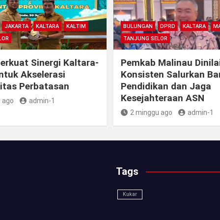
JAKARTA
KALTARA
KALTIM
BULUNGAN
DPRD
KALTARA
MA
LOR
TANJUNG SELOR
rkuat Sinergi Kaltara-
Pemkab Malinau Dinila
ntuk Akselerasi
Konsisten Salurkan B
itas Perbatasan
Pendidikan dan Jaga
Kesejahteraan ASN
 ago
admin-1
2 minggu ago
admin-1
Tags
Kukar