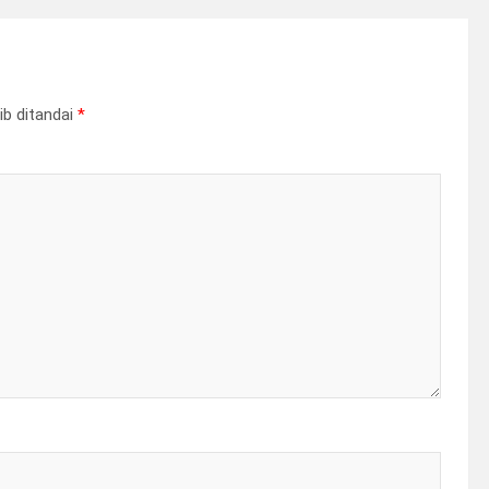
ib ditandai
*