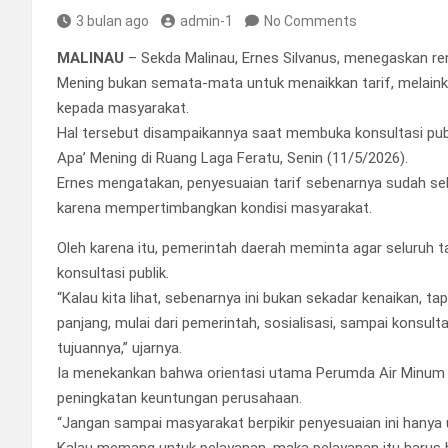
3 bulan ago
admin-1
No Comments
MALINAU
– Sekda Malinau, Ernes Silvanus, menegaskan re
Mening bukan semata-mata untuk menaikkan tarif, melainkan
kepada masyarakat.
Hal tersebut disampaikannya saat membuka konsultasi pub
Apa’ Mening di Ruang Laga Feratu, Senin (11/5/2026).
Ernes mengatakan, penyesuaian tarif sebenarnya sudah se
karena mempertimbangkan kondisi masyarakat.
Oleh karena itu, pemerintah daerah meminta agar seluruh ta
konsultasi publik.
“Kalau kita lihat, sebenarnya ini bukan sekadar kenaikan, t
panjang, mulai dari pemerintah, sosialisasi, sampai konsu
tujuannya,” ujarnya.
Ia menekankan bahwa orientasi utama Perumda Air Minum 
peningkatan keuntungan perusahaan.
“Jangan sampai masyarakat berpikir penyesuaian ini hanya
Kalau memang untuk pelayanan, maka pelayanan itu harus 