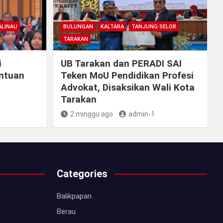
LINAU
BULUNGAN
KALTARA
TANJUNG SELOR
TARAKAN
i
UB Tarakan dan PERADI SAI
antuan
Teken MoU Pendidikan Profesi
Advokat, Disaksikan Wali Kota
Tarakan
2 minggu ago
admin-1
Categories
Balikpapan
Berau