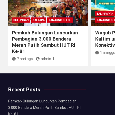
BALIKPAPAN
BULUNGAN
KALTARA
TANJUNG SELOR
TANJUNG SE
Pemkab Bulungan Luncurkan
Wagub Pe
Pembagian 3.000 Bendera
Kaltim u
Merah Putih Sambut HUT RI
Konektiv
Ke-81
1 minggu
7 hari ago
admin-1
Recent Posts
Pemkab Bulungan Luncurkan Pembagian
3.000 Bendera Merah Putih Sambut HUT RI
Ke-81