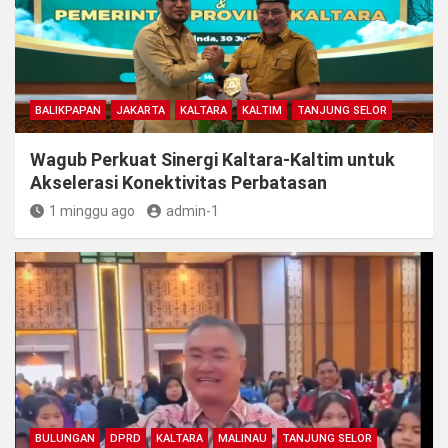
BALIKPAPAN
JAKARTA
KALTARA
KALTIM
TANJUNG SELOR
Wagub Perkuat Sinergi Kaltara-Kaltim untuk
Akselerasi Konektivitas Perbatasan
1 minggu ago
admin-1
BULUNGAN
DPRD
KALTARA
MALINAU
TANJUNG SELOR