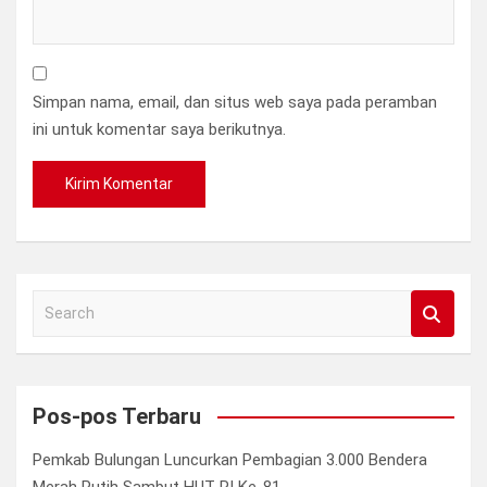
Simpan nama, email, dan situs web saya pada peramban
ini untuk komentar saya berikutnya.
S
e
a
r
c
Pos-pos Terbaru
h
Pemkab Bulungan Luncurkan Pembagian 3.000 Bendera