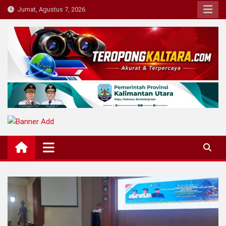
Skip
Jumat, Agustus 7, 2026
to
content
Teropong Kaltara
Beranda Informasi Kalimantan Utara