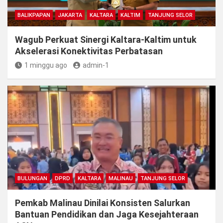
BALIKPAPAN
JAKARTA
KALTARA
KALTIM
TANJUNG SELOR
Wagub Perkuat Sinergi Kaltara-Kaltim untuk
Akselerasi Konektivitas Perbatasan
1 minggu ago
admin-1
BULUNGAN
DPRD
KALTARA
MALINAU
TANJUNG SELOR
Pemkab Malinau Dinilai Konsisten Salurkan
Bantuan Pendidikan dan Jaga Kesejahteraan