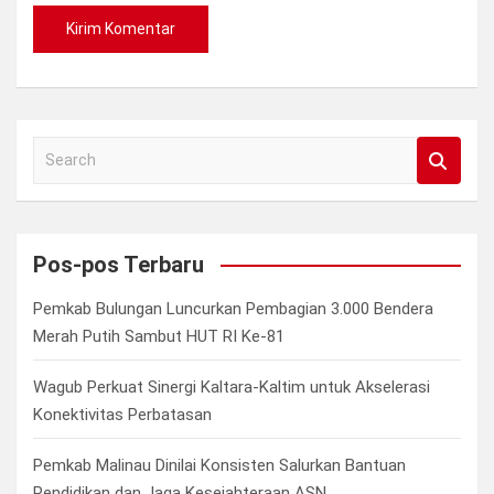
S
e
a
r
c
Pos-pos Terbaru
h
Pemkab Bulungan Luncurkan Pembagian 3.000 Bendera
Merah Putih Sambut HUT RI Ke-81
Wagub Perkuat Sinergi Kaltara-Kaltim untuk Akselerasi
Konektivitas Perbatasan
Pemkab Malinau Dinilai Konsisten Salurkan Bantuan
Pendidikan dan Jaga Kesejahteraan ASN