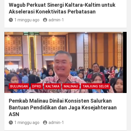
Wagub Perkuat Sinergi Kaltara-Kaltim untuk
Akselerasi Konektivitas Perbatasan
1 minggu ago
admin-1
BULUNGAN
DPRD
KALTARA
MALINAU
TANJUNG SELOR
Pemkab Malinau Dinilai Konsisten Salurkan
Bantuan Pendidikan dan Jaga Kesejahteraan
ASN
1 minggu ago
admin-1