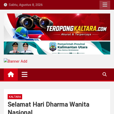
Skip
Sabtu, Agustus 8, 2026
to
content
Teropong Kaltara
Beranda Informasi Kalimantan Utara
KALTARA
Selamat Hari Dharma Wanita
Nasional