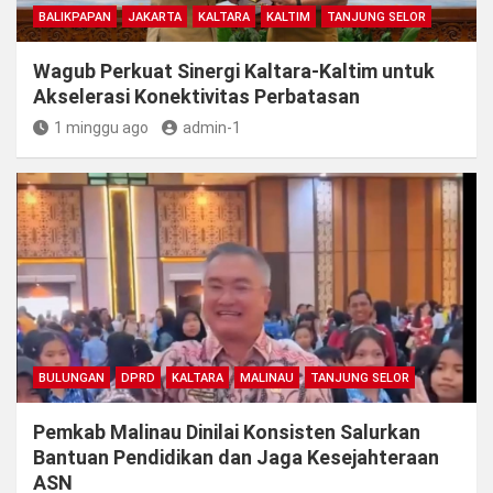
BALIKPAPAN
JAKARTA
KALTARA
KALTIM
TANJUNG SELOR
Wagub Perkuat Sinergi Kaltara-Kaltim untuk
Akselerasi Konektivitas Perbatasan
1 minggu ago
admin-1
BULUNGAN
DPRD
KALTARA
MALINAU
TANJUNG SELOR
Pemkab Malinau Dinilai Konsisten Salurkan
Bantuan Pendidikan dan Jaga Kesejahteraan
ASN