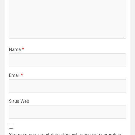
Nama
*
Email
*
Situs Web
Simpan nama, email, dan situs web saya pada peramban