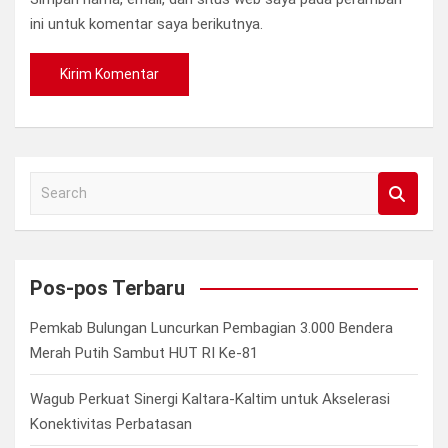
ini untuk komentar saya berikutnya.
S
e
a
r
c
Pos-pos Terbaru
h
Pemkab Bulungan Luncurkan Pembagian 3.000 Bendera
Merah Putih Sambut HUT RI Ke-81
Wagub Perkuat Sinergi Kaltara-Kaltim untuk Akselerasi
Konektivitas Perbatasan