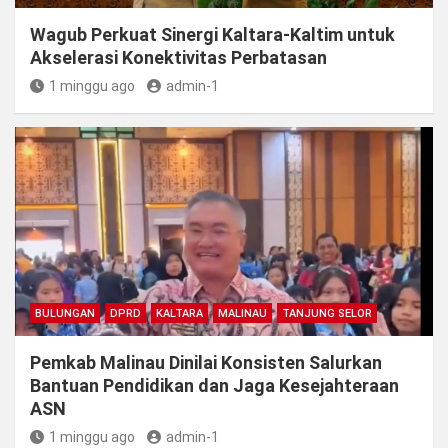
Wagub Perkuat Sinergi Kaltara-Kaltim untuk
Akselerasi Konektivitas Perbatasan
1 minggu ago
admin-1
BULUNGAN
DPRD
KALTARA
MALINAU
TANJUNG SELOR
Pemkab Malinau Dinilai Konsisten Salurkan
Bantuan Pendidikan dan Jaga Kesejahteraan
ASN
1 minggu ago
admin-1