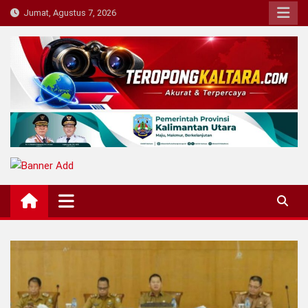
Skip
Jumat, Agustus 7, 2026
to
content
Teropong Kaltara
Beranda Informasi Kalimantan Utara