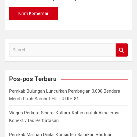
S
e
a
r
c
Pos-pos Terbaru
h
Pemkab Bulungan Luncurkan Pembagian 3.000 Bendera
Merah Putih Sambut HUT RI Ke-81
Wagub Perkuat Sinergi Kaltara-Kaltim untuk Akselerasi
Konektivitas Perbatasan
Pemkab Malinau Dinilai Konsisten Salurkan Bantuan