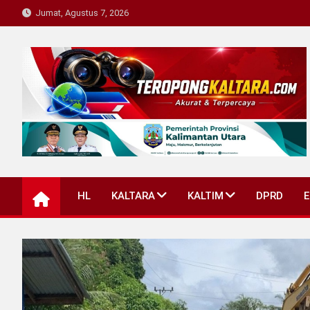
Skip
Jumat, Agustus 7, 2026
to
content
Teropong Kaltara
Beranda Informasi Kalimantan Utara
HL
KALTARA
KALTIM
DPRD