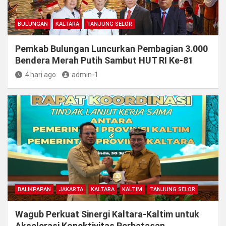
BULUNGAN
KALTARA
TANJUNG SELOR
Pemkab Bulungan Luncurkan Pembagian 3.000
Bendera Merah Putih Sambut HUT RI Ke-81
4 hari ago
admin-1
BALIKPAPAN
JAKARTA
KALTARA
KALTIM
TANJUNG SELOR
Wagub Perkuat Sinergi Kaltara-Kaltim untuk
Akselerasi Konektivitas Perbatasan