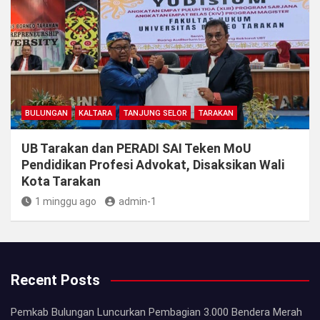
BULUNGAN
KALTARA
TANJUNG SELOR
TARAKAN
UB Tarakan dan PERADI SAI Teken MoU
Pendidikan Profesi Advokat, Disaksikan Wali
Kota Tarakan
1 minggu ago
admin-1
Recent Posts
Pemkab Bulungan Luncurkan Pembagian 3.000 Bendera Merah