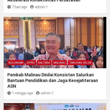
7 hari ago
admin-1
BULUNGAN
DPRD
KALTARA
MALINAU
TANJUNG SELOR
Pemkab Malinau Dinilai Konsisten Salurkan
Bantuan Pendidikan dan Jaga Kesejahteraan
ASN
1 minggu ago
admin-1