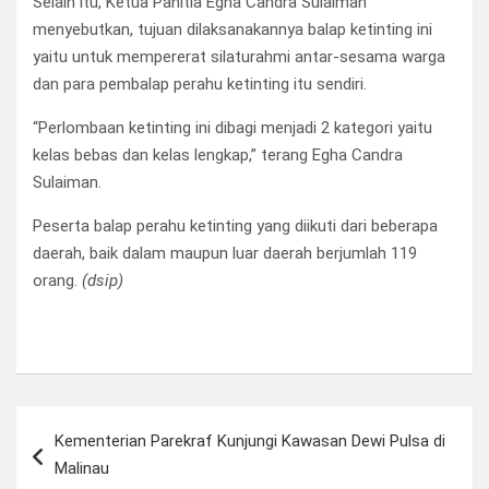
Selain itu, Ketua Panitia Egha Candra Sulaiman
menyebutkan, tujuan dilaksanakannya balap ketinting ini
yaitu untuk mempererat silaturahmi antar-sesama warga
dan para pembalap perahu ketinting itu sendiri.
“Perlombaan ketinting ini dibagi menjadi 2 kategori yaitu
kelas bebas dan kelas lengkap,” terang Egha Candra
Sulaiman.
Peserta balap perahu ketinting yang diikuti dari beberapa
daerah, baik dalam maupun luar daerah berjumlah 119
orang.
(dsip)
Navigasi
Kementerian Parekraf Kunjungi Kawasan Dewi Pulsa di
pos
Malinau