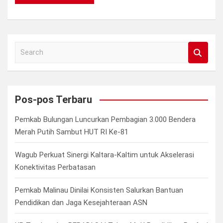
S
e
a
r
c
Pos-pos Terbaru
h
Pemkab Bulungan Luncurkan Pembagian 3.000 Bendera
Merah Putih Sambut HUT RI Ke-81
Wagub Perkuat Sinergi Kaltara-Kaltim untuk Akselerasi
Konektivitas Perbatasan
Pemkab Malinau Dinilai Konsisten Salurkan Bantuan
Pendidikan dan Jaga Kesejahteraan ASN