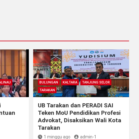
LINAU
BULUNGAN
KALTARA
TANJUNG SELOR
TARAKAN
i
UB Tarakan dan PERADI SAI
antuan
Teken MoU Pendidikan Profesi
Advokat, Disaksikan Wali Kota
Tarakan
1 minggu ago
admin-1