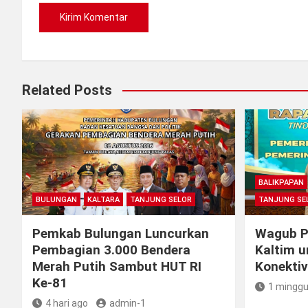
Related Posts
BALIKPAPAN
BULUNGAN
KALTARA
TANJUNG SELOR
TANJUNG SE
Pemkab Bulungan Luncurkan
Wagub Pe
Pembagian 3.000 Bendera
Kaltim u
Merah Putih Sambut HUT RI
Konektiv
Ke-81
1 minggu
4 hari ago
admin-1