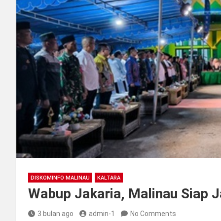
DISKOMINFO MALINAU
KALTARA
Wabup Jakaria, Malinau Siap 
3 bulan ago
admin-1
No Comments