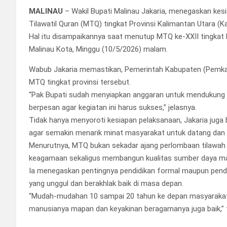
MALINAU
– Wakil Bupati Malinau Jakaria, menegaskan ke
Tilawatil Quran (MTQ) tingkat Provinsi Kalimantan Utara (K
Hal itu disampaikannya saat menutup MTQ ke-XXII tingkat 
Malinau Kota, Minggu (10/5/2026) malam.
Wabub Jakaria memastikan, Pemerintah Kabupaten (Pemk
MTQ tingkat provinsi tersebut.
“Pak Bupati sudah menyiapkan anggaran untuk mendukung p
berpesan agar kegiatan ini harus sukses,” jelasnya.
Tidak hanya menyoroti kesiapan pelaksanaan, Jakaria juga
agar semakin menarik minat masyarakat untuk datang dan 
Menurutnya, MTQ bukan sekadar ajang perlombaan tilawah Al
keagamaan sekaligus membangun kualitas sumber daya man
Ia menegaskan pentingnya pendidikan formal maupun pend
yang unggul dan berakhlak baik di masa depan.
“Mudah-mudahan 10 sampai 20 tahun ke depan masyarakat
manusianya mapan dan keyakinan beragamanya juga baik,”