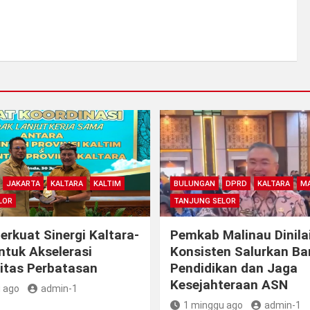
JAKARTA
KALTARA
KALTIM
BULUNGAN
DPRD
KALTARA
MA
LOR
TANJUNG SELOR
rkuat Sinergi Kaltara-
Pemkab Malinau Dinila
ntuk Akselerasi
Konsisten Salurkan B
itas Perbatasan
Pendidikan dan Jaga
Kesejahteraan ASN
 ago
admin-1
1 minggu ago
admin-1