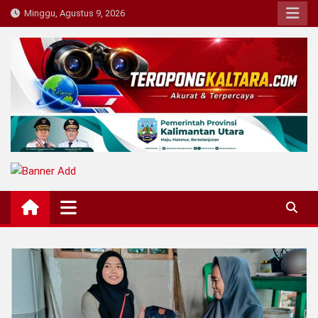
Skip
Minggu, Agustus 9, 2026
to
content
Teropong Kaltara
Beranda Informasi Kalimantan Utara