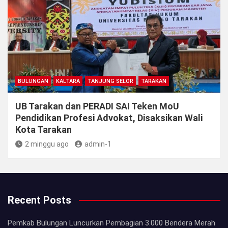
BULUNGAN
KALTARA
TANJUNG SELOR
TARAKAN
UB Tarakan dan PERADI SAI Teken MoU
Pendidikan Profesi Advokat, Disaksikan Wali
Kota Tarakan
2 minggu ago
admin-1
Recent Posts
Pemkab Bulungan Luncurkan Pembagian 3.000 Bendera Merah