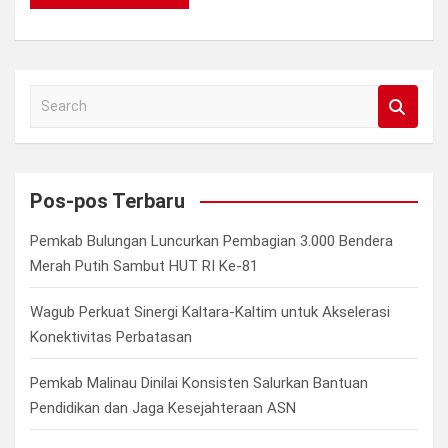
S
e
a
r
c
Pos-pos Terbaru
h
Pemkab Bulungan Luncurkan Pembagian 3.000 Bendera
Merah Putih Sambut HUT RI Ke-81
Wagub Perkuat Sinergi Kaltara-Kaltim untuk Akselerasi
Konektivitas Perbatasan
Pemkab Malinau Dinilai Konsisten Salurkan Bantuan
Pendidikan dan Jaga Kesejahteraan ASN