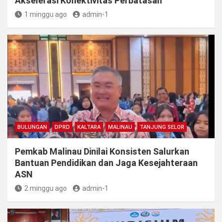
Akselerasi Konektivitas Perbatasan
1 minggu ago
admin-1
BULUNGAN
DPRD
KALTARA
MALINAU
TANJUNG SELOR
Pemkab Malinau Dinilai Konsisten Salurkan
Bantuan Pendidikan dan Jaga Kesejahteraan
ASN
2 minggu ago
admin-1