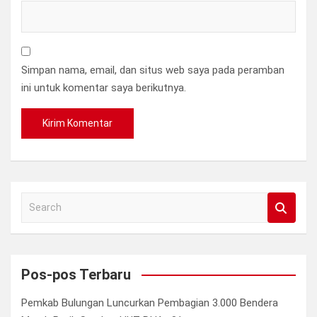
Simpan nama, email, dan situs web saya pada peramban
ini untuk komentar saya berikutnya.
S
e
a
r
c
Pos-pos Terbaru
h
Pemkab Bulungan Luncurkan Pembagian 3.000 Bendera