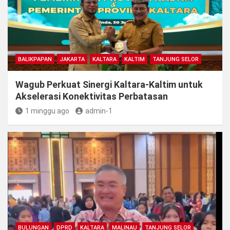
BALIKPAPAN
JAKARTA
KALTARA
KALTIM
TANJUNG SELOR
Wagub Perkuat Sinergi Kaltara-Kaltim untuk
Akselerasi Konektivitas Perbatasan
1 minggu ago
admin-1
BULUNGAN
DPRD
KALTARA
MALINAU
TANJUNG SELOR