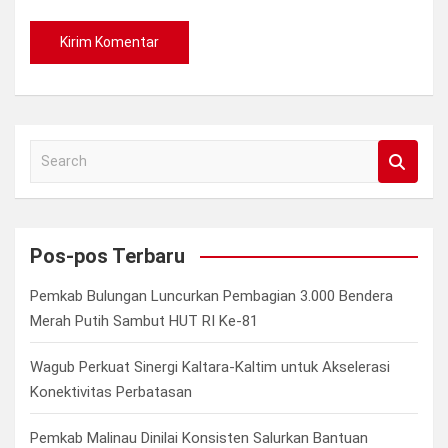
S
e
a
r
c
Pos-pos Terbaru
h
Pemkab Bulungan Luncurkan Pembagian 3.000 Bendera
Merah Putih Sambut HUT RI Ke-81
Wagub Perkuat Sinergi Kaltara-Kaltim untuk Akselerasi
Konektivitas Perbatasan
Pemkab Malinau Dinilai Konsisten Salurkan Bantuan