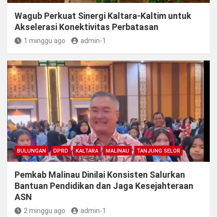
Wagub Perkuat Sinergi Kaltara-Kaltim untuk
Akselerasi Konektivitas Perbatasan
1 minggu ago
admin-1
BULUNGAN
DPRD
KALTARA
MALINAU
TANJUNG SELOR
Pemkab Malinau Dinilai Konsisten Salurkan
Bantuan Pendidikan dan Jaga Kesejahteraan
ASN
2 minggu ago
admin-1