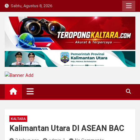
Skip
Sabtu, Agustus 8, 2026
to
content
Teropong Kaltara
Beranda Informasi Kalimantan Utara
KALTARA
Kalimantan Utara DI ASEAN BAC