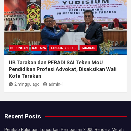
BULUNGAN
KALTARA
TANJUNG SELOR
TARAKAN
UB Tarakan dan PERADI SAI Teken MoU
Pendidikan Profesi Advokat, Disaksikan Wali
Kota Tarakan
2 minggu ago
admin-1
Recent Posts
Pemkab Bulungan Luncurkan Pembagian 3.000 Bendera Merah