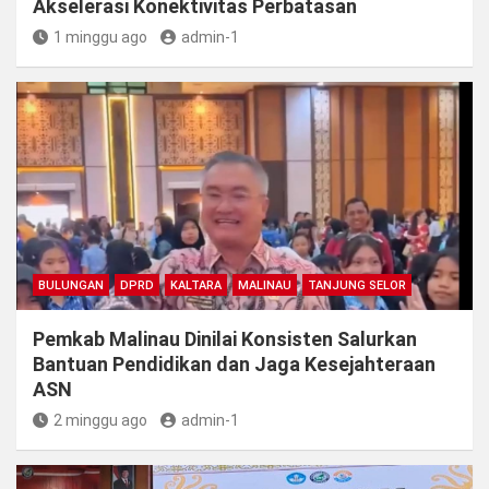
Akselerasi Konektivitas Perbatasan
1 minggu ago
admin-1
BULUNGAN
DPRD
KALTARA
MALINAU
TANJUNG SELOR
Pemkab Malinau Dinilai Konsisten Salurkan
Bantuan Pendidikan dan Jaga Kesejahteraan
ASN
2 minggu ago
admin-1