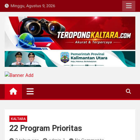
Skip
Minggu, Agustus 9, 2026
to
content
Teropong Kaltara
Beranda Informasi Kalimantan Utara
KALTARA
22 Program Prioritas