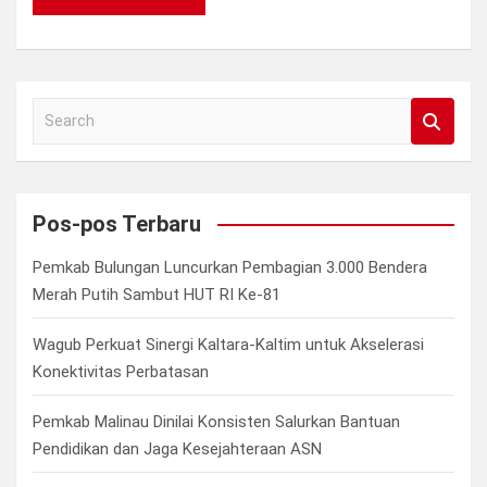
S
e
a
r
c
Pos-pos Terbaru
h
Pemkab Bulungan Luncurkan Pembagian 3.000 Bendera
Merah Putih Sambut HUT RI Ke-81
Wagub Perkuat Sinergi Kaltara-Kaltim untuk Akselerasi
Konektivitas Perbatasan
Pemkab Malinau Dinilai Konsisten Salurkan Bantuan
Pendidikan dan Jaga Kesejahteraan ASN