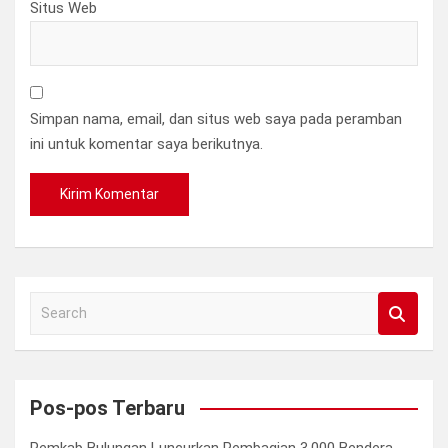
Situs Web
Simpan nama, email, dan situs web saya pada peramban
ini untuk komentar saya berikutnya.
S
e
a
r
c
Pos-pos Terbaru
h