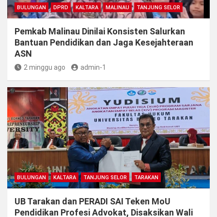
BULUNGAN
DPRD
KALTARA
MALINAU
TANJUNG SELOR
Pemkab Malinau Dinilai Konsisten Salurkan
Bantuan Pendidikan dan Jaga Kesejahteraan
ASN
2 minggu ago
admin-1
BULUNGAN
KALTARA
TANJUNG SELOR
TARAKAN
UB Tarakan dan PERADI SAI Teken MoU
Pendidikan Profesi Advokat, Disaksikan Wali