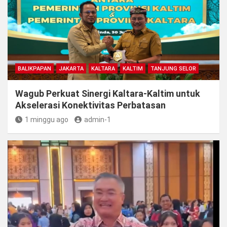
BALIKPAPAN
JAKARTA
KALTARA
KALTIM
TANJUNG SELOR
Wagub Perkuat Sinergi Kaltara-Kaltim untuk
Akselerasi Konektivitas Perbatasan
1 minggu ago
admin-1