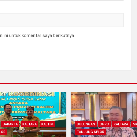
 ini untuk komentar saya berikutnya.
JAKARTA
KALTARA
KALTIM
BULUNGAN
DPRD
KALTARA
MA
LOR
TANJUNG SELOR