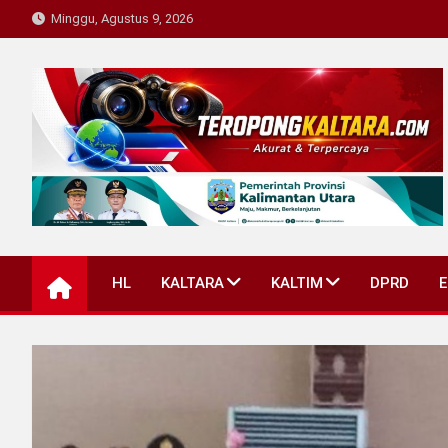
Skip
Minggu, Agustus 9, 2026
to
content
Teropong Kaltara
Beranda Informasi Kalimantan Utara
HL
KALTARA
KALTIM
DPRD