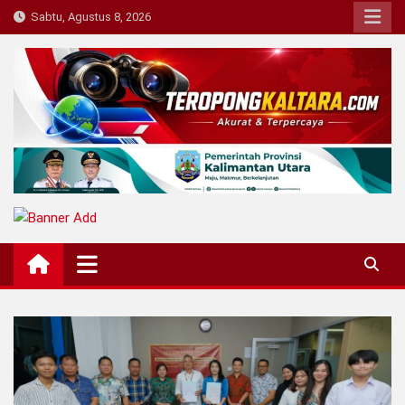
Skip
Sabtu, Agustus 8, 2026
to
content
Teropong Kaltara
Beranda Informasi Kalimantan Utara