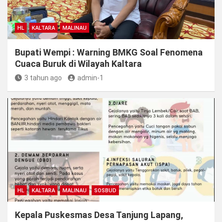
HL
KALTARA
MALINAU
Bupati Wempi : Warning BMKG Soal Fenomena
Cuaca Buruk di Wilayah Kaltara
3 tahun ago
admin-1
HL
KALTARA
MALINAU
SOSBUD
Kepala Puskesmas Desa Tanjung Lapang,