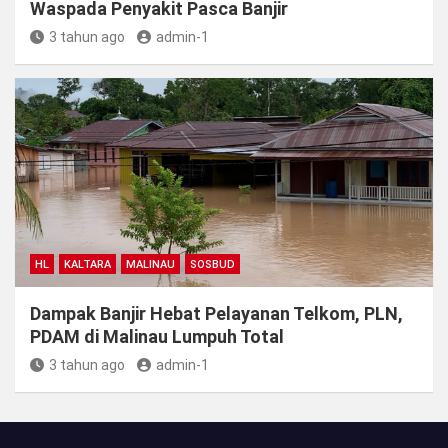
Waspada Penyakit Pasca Banjir
3 tahun ago
admin-1
HL
KALTARA
MALINAU
SOSBUD
Dampak Banjir Hebat Pelayanan Telkom, PLN,
PDAM di Malinau Lumpuh Total
3 tahun ago
admin-1