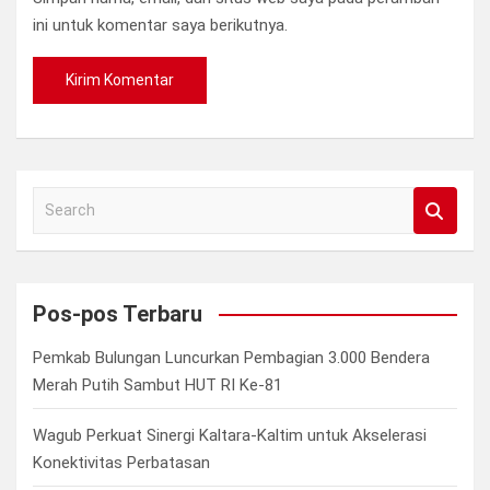
ini untuk komentar saya berikutnya.
S
e
a
r
c
Pos-pos Terbaru
h
Pemkab Bulungan Luncurkan Pembagian 3.000 Bendera
Merah Putih Sambut HUT RI Ke-81
Wagub Perkuat Sinergi Kaltara-Kaltim untuk Akselerasi
Konektivitas Perbatasan