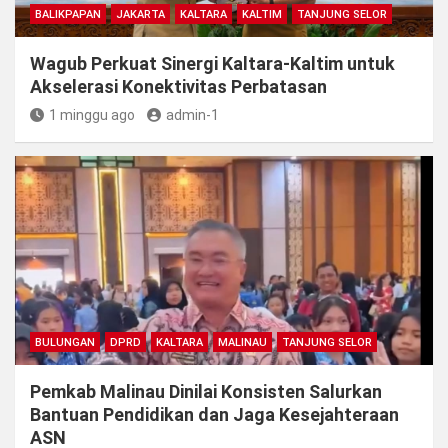
BALIKPAPAN
JAKARTA
KALTARA
KALTIM
TANJUNG SELOR
Wagub Perkuat Sinergi Kaltara-Kaltim untuk
Akselerasi Konektivitas Perbatasan
1 minggu ago
admin-1
BULUNGAN
DPRD
KALTARA
MALINAU
TANJUNG SELOR
Pemkab Malinau Dinilai Konsisten Salurkan
Bantuan Pendidikan dan Jaga Kesejahteraan
ASN