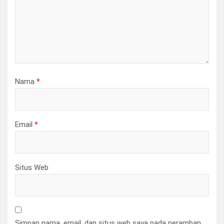
Nama
*
Email
*
Situs Web
Simpan nama, email, dan situs web saya pada peramban