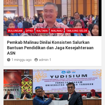
BULUNGAN
DPRD
KALTARA
MALINAU
TANJUNG SELOR
Pemkab Malinau Dinilai Konsisten Salurkan
Bantuan Pendidikan dan Jaga Kesejahteraan
ASN
1 minggu ago
admin-1