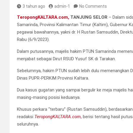
3 tahun ago
admin-1
No Comments
TeropongKALTARA.com
,
TANJUNG SELOR
– Dalam sida
Samarinda, Provinsi Kalimantan Timur (Kaltim), Gubernur Ka
pegawai bawahannya, yakni dr. H Rustan Samsuddin, Direkt
Rabu (6/9/2023).
Dalam putusannya, majelis hakim PTUN Samarinda memenan
menjabat sebagai Dirut RSUD Yusuf SK di Tarakan.
Sebelumnya, hakim PTUN sudah lebih dulu memenangkan Dr
Dinas PUPR-PERKIM Provinsi Kaltara.
Dua kasus gugatan yang sampai bergulir ke meja majelis h
masing-masing posisi keduanya.
Khusus perkara “terbaru” (Rustan Samsuddin), berdasarkan 
readaksi
TeropongKALTARA.com
,
berisi tentang hasil put
seluruhnya.