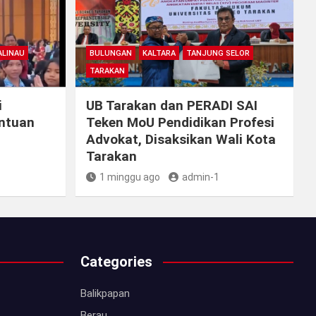
LINAU
BULUNGAN
KALTARA
TANJUNG SELOR
TARAKAN
i
UB Tarakan dan PERADI SAI
antuan
Teken MoU Pendidikan Profesi
Advokat, Disaksikan Wali Kota
Tarakan
1 minggu ago
admin-1
Categories
Balikpapan
Berau