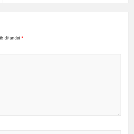
ib ditandai
*