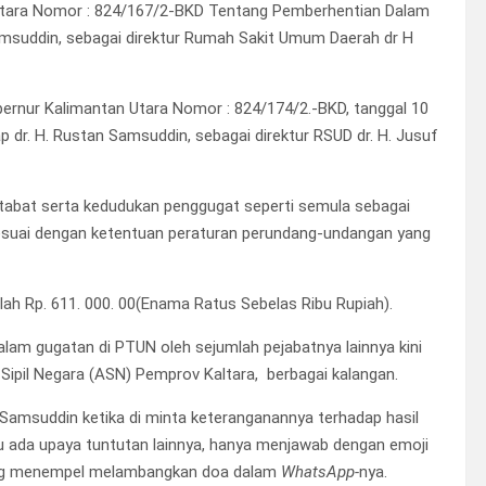
Utara Nomor : 824/167/2-BKD Tentang Pemberhentian Dalam
msuddin, sebagai direktur Rumah Sakit Umum Daerah dr H
rnur Kalimantan Utara Nomor : 824/174/2.-BKD, tanggal 10
 dr. H. Rustan Samsuddin, sebagai direktur RSUD dr. H. Jusuf
tabat serta kedudukan penggugat seperti semula sebagai
 sesuai dengan ketentuan peraturan perundang-undangan yang
h Rp. 611. 000. 00(Enama Ratus Sebelas Ribu Rupiah).
dalam gugatan di PTUN oleh sejumlah pejabatnya lainnya kini
r Sipil Negara (ASN) Pemprov Kaltara, berbagai kalangan.
Samsuddin ketika di minta keteranganannya terhadap hasil
au ada upaya tuntutan lainnya, hanya menjawab dengan emoji
ling menempel melambangkan doa dalam
WhatsApp-
nya.