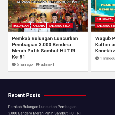
BALIKPAPAN
BULUNGAN
KALTARA
TANJUNG SELOR
TANJUNG SE
Pemkab Bulungan Luncurkan
Wagub Pe
Pembagian 3.000 Bendera
Kaltim u
Merah Putih Sambut HUT RI
Konektiv
Ke-81
1 minggu
5 hari ago
admin-1
Recent Posts
Pemkab Bulungan Luncurkan Pembagian
3.000 Bendera Merah Putih Sambut HUT RI