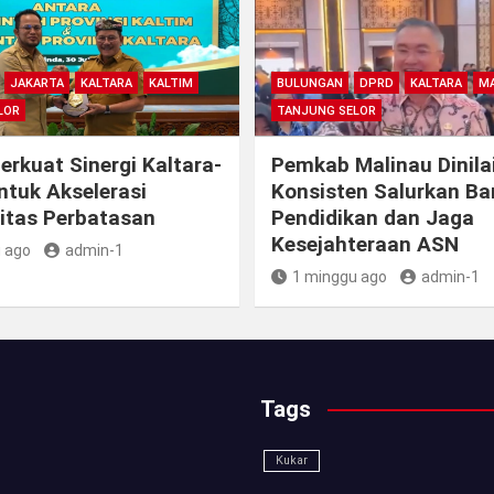
JAKARTA
KALTARA
KALTIM
BULUNGAN
DPRD
KALTARA
MA
LOR
TANJUNG SELOR
rkuat Sinergi Kaltara-
Pemkab Malinau Dinila
ntuk Akselerasi
Konsisten Salurkan B
itas Perbatasan
Pendidikan dan Jaga
Kesejahteraan ASN
 ago
admin-1
1 minggu ago
admin-1
Tags
Kukar