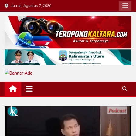
Skip
Jumat, Agustus 7, 2026
to
content
Teropong Kaltara
Beranda Informasi Kalimantan Utara