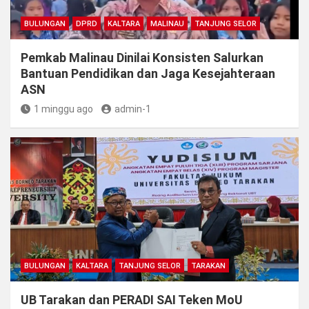
BULUNGAN
DPRD
KALTARA
MALINAU
TANJUNG SELOR
Pemkab Malinau Dinilai Konsisten Salurkan
Bantuan Pendidikan dan Jaga Kesejahteraan
ASN
1 minggu ago
admin-1
BULUNGAN
KALTARA
TANJUNG SELOR
TARAKAN
UB Tarakan dan PERADI SAI Teken MoU