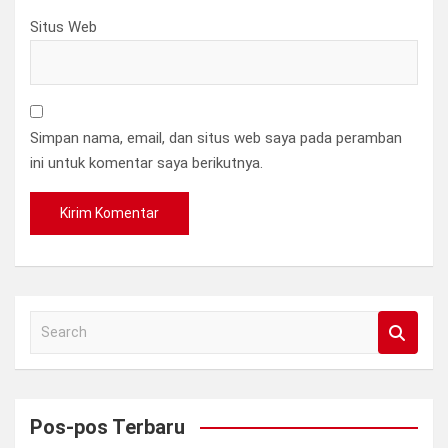
Situs Web
Simpan nama, email, dan situs web saya pada peramban
ini untuk komentar saya berikutnya.
S
e
a
r
c
Pos-pos Terbaru