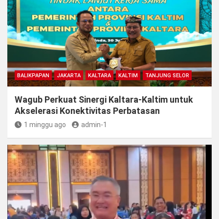
BALIKPAPAN
JAKARTA
KALTARA
KALTIM
TANJUNG SELOR
Wagub Perkuat Sinergi Kaltara-Kaltim untuk
Akselerasi Konektivitas Perbatasan
1 minggu ago
admin-1