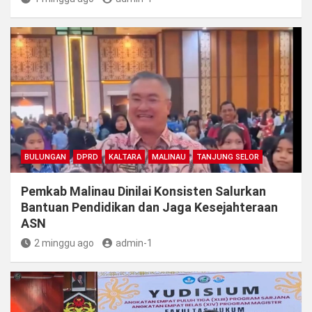
BULUNGAN
DPRD
KALTARA
MALINAU
TANJUNG SELOR
Pemkab Malinau Dinilai Konsisten Salurkan
Bantuan Pendidikan dan Jaga Kesejahteraan
ASN
2 minggu ago
admin-1